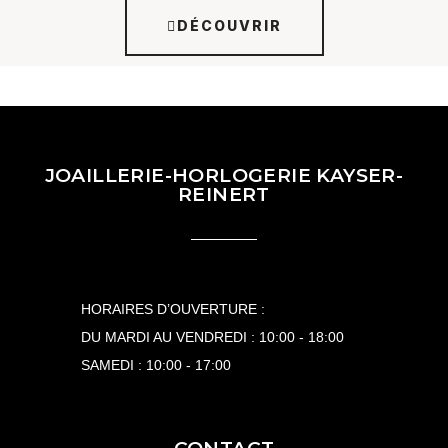
DÉCOUVRIR
Top Time
Avenger
Professional
Superocean
Classic Avi
Premier
Héritage
JOAILLERIE-HORLOGERIE KAYSER-
REINERT
HORAIRES D’OUVERTURE :
DU MARDI AU VENDREDI : 10:00 - 18:00
SAMEDI : 10:00 - 17:00