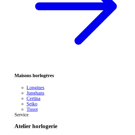
Maisons horlogères
Longines
Junghans
Certina
Seiko
Tissot
Service
Atelier horlogerie