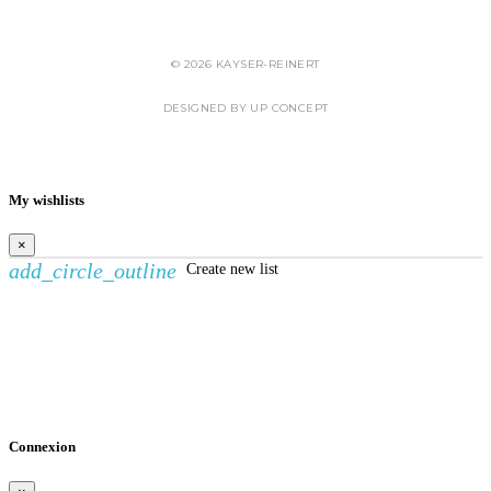
CHARTE RELATIVE À LA PROTECTION DES DONNÉES
© 2026 KAYSER-REINERT
DESIGNED BY UP CONCEPT
My wishlists
×
add_circle_outline
Create new list
Créer une liste d'envies
×
Nom de la liste d'envies
Annuler
Créer une liste d'envies
Connexion