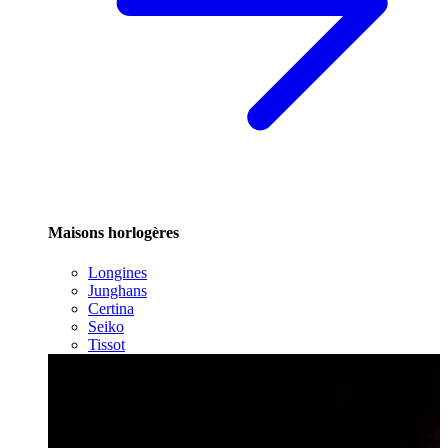
Maisons horlogères
Longines
Junghans
Certina
Seiko
Tissot
Service
Atelier horlogerie
Révision, restauration et service SAV pour toutes vos montres