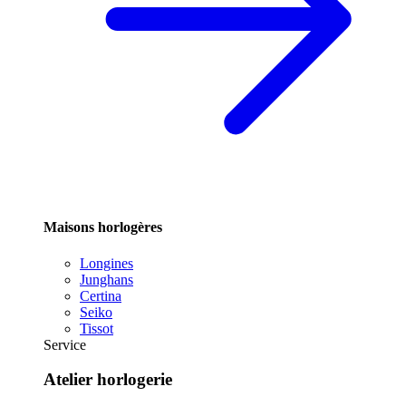
Maisons horlogères
Longines
Junghans
Certina
Seiko
Tissot
Service
Atelier horlogerie