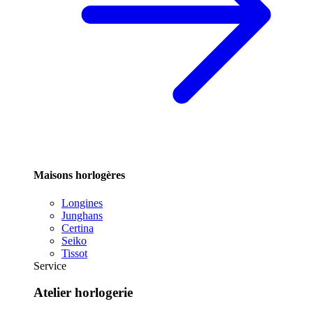
Maisons horlogères
Longines
Junghans
Certina
Seiko
Tissot
Service
Atelier horlogerie