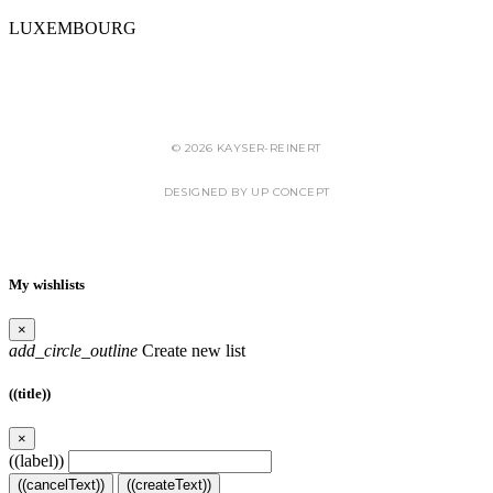
LUXEMBOURG
CHARTE RELATIVE À LA PROTECTION DES DONNÉES
© 2026 KAYSER-REINERT
DESIGNED BY UP CONCEPT
My wishlists
×
add_circle_outline
Create new list
((title))
×
((label))
((cancelText))
((createText))