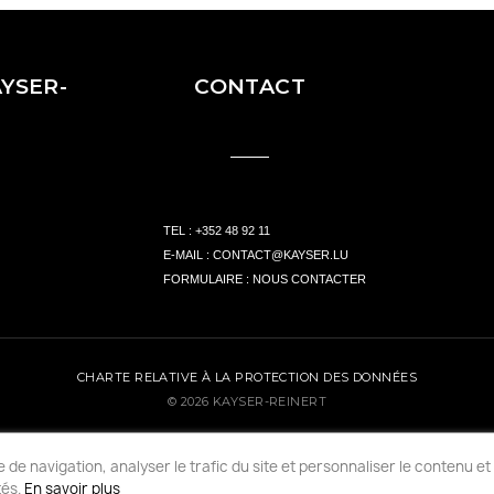
YSER-
CONTACT
TEL :
+352 48 92 11
E-MAIL :
CONTACT@KAYSER.LU
FORMULAIRE :
NOUS CONTACTER
CHARTE RELATIVE À LA PROTECTION DES DONNÉES
© 2026 KAYSER-REINERT
DESIGNED BY UP CONCEPT
de navigation, analyser le trafic du site et personnaliser le contenu et 
tés.
En savoir plus