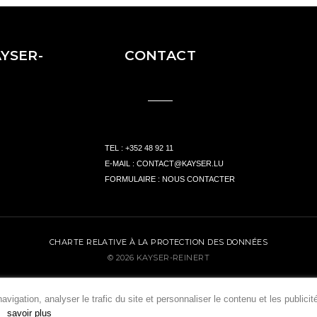
YSER-
CONTACT
TEL :
+352 48 92 11
E-MAIL :
CONTACT@KAYSER.LU
FORMULAIRE :
NOUS CONTACTER
CHARTE RELATIVE À LA PROTECTION DES DONNÉES
© 2026 KAYSER-REINERT
DESIGNED BY UP CONCEPT
vigation, analyser le trafic du site et personnaliser le contenu et les publicit
savoir plus