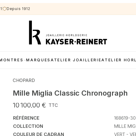
11
Depuis 1912
MONTRES
MARQUES
ATELIER JOAILLERIE
ATELIER HOR
CHOPARD
Mille Miglia Classic Chronograph
10 100,00 €
TTC
RÉFÉRENCE
168619-3
COLLECTION
MILLE MIG
COULEUR DE CADRAN
VERT - V