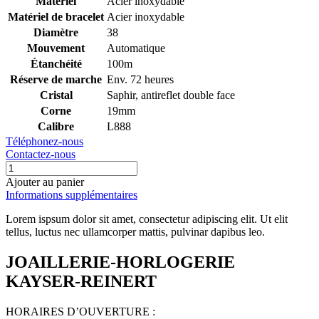
Matériel
Acier inoxydable
Matériel de bracelet
Acier inoxydable
Diamètre
38
Mouvement
Automatique
Étanchéité
100m
Réserve de marche
Env. 72 heures
Cristal
Saphir, antireflet double face
Corne
19mm
Calibre
L888
Téléphonez-nous
Contactez-nous
Ajouter au panier
Informations supplémentaires
Lorem ispsum dolor sit amet, consectetur adipiscing elit. Ut elit
tellus, luctus nec ullamcorper mattis, pulvinar dapibus leo.
JOAILLERIE-HORLOGERIE
KAYSER-REINERT
HORAIRES D’OUVERTURE :