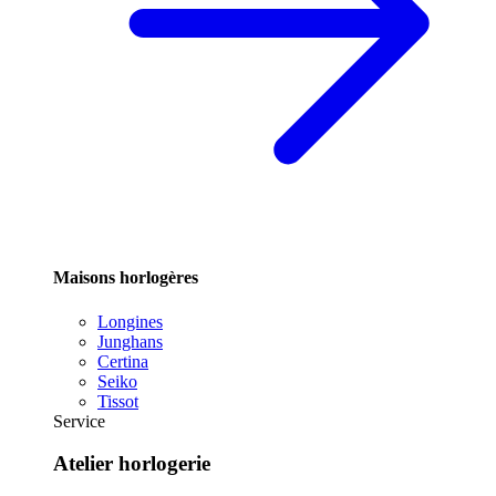
Maisons horlogères
Longines
Junghans
Certina
Seiko
Tissot
Service
Atelier horlogerie