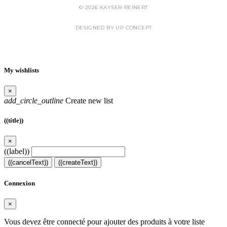
© 2026 KAYSER-REINERT
DESIGNED BY UP CONCEPT
My wishlists
×
add_circle_outline
Create new list
((title))
×
((label))
((cancelText))
((createText))
Connexion
×
Vous devez être connecté pour ajouter des produits à votre liste