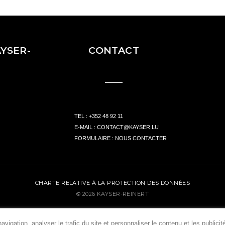
YSER-
CONTACT
TEL :
+352 48 92 11
E-MAIL :
CONTACT@KAYSER.LU
FORMULAIRE :
NOUS CONTACTER
CHARTE RELATIVE À LA PROTECTION DES DONNÉES
© 2026 KAYSER-REINERT
DESIGNED BY UP CONCEPT
vigation, analyser le trafic du site et personnaliser le contenu et les publicit