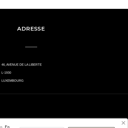
ADRESSE
46, AVENUE DE LA LIBERTE
L-1930
LUXEMBOURG
és.
En