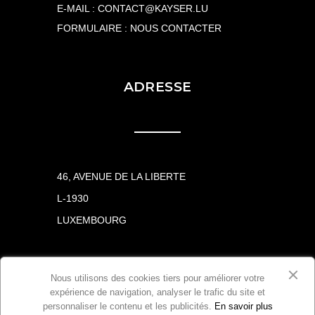
E-MAIL :
CONTACT@KAYSER.LU
FORMULAIRE :
NOUS CONTACTER
ADRESSE
46, AVENUE DE LA LIBERTE
L-1930
LUXEMBOURG
Nous utilisons des cookies tiers pour améliorer votre
expérience de navigation, analyser le trafic du site et
CHARTE RELATIVE À LA PROTECTION DES DONNÉES
personnaliser le contenu et les publicités.
En savoir plus
© 2026 KAYSER-REINERT