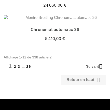
24 660,00 €
Chronomat automatic 36
5 410,00 €
Affichage 1-12 de 338 article(s)
1

Suivant
2
3
…
29

Retour en haut