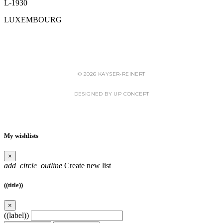
L-1930
LUXEMBOURG
CHARTE RELATIVE À LA PROTECTION DES DONNÉES
© 2026 KAYSER-REINERT
DESIGNED BY UP CONCEPT
My wishlists
×
add_circle_outline
Create new list
((title))
×
((label))