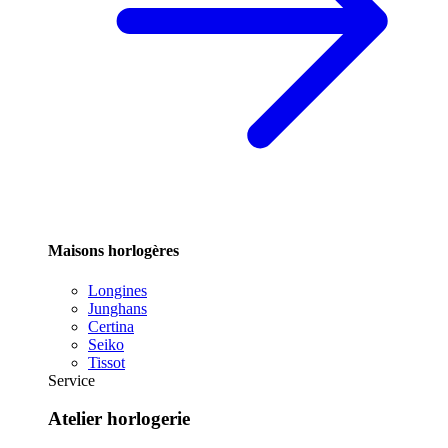
Maisons horlogères
Longines
Junghans
Certina
Seiko
Tissot
Service
Atelier horlogerie